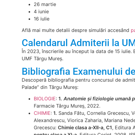
26 martie
4 iunie
16 iulie
Află mai multe detalii despre simulări accesând
p
Calendarul Admiterii la U
În 2023, înscrierile au început la data de 15 iuli
UMF Târgu Mureș.
Bibliografia Examenului 
Descoperă bibliografia pentru concursul de admit
Palade” din Târgu Mureș:
BIOLOGIE
:
1.
Anatomie și fiziologie umană p
Farmacie Târgu Mureș, 2022.
CHIMIE
:
1.
Sanda Fătu, Cornelia Grecescu, V
Alexandrescu, Viorica Zaharia, Mariana Ned
Grecescu:
Chimie clasa a-XII-a, C1
, Editura
pentru clasa a XI-a
, Editura Corint, 2008.