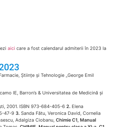
Vezi
aici
care a fost calendarul admiterii în 2023 la
 2023
armacie, Științe și Tehnologie „George Emil
lcamo IE, Barron’s & Universitatea de Medicină și
ești, 2001. ISBN 973-684-405-6
2.
Elena
65-47-9
3.
Sanda Fătu, Veronica David, Cornelia
sescu, Adalgiza Ciobanu,
Chimie C1, Manual
an Tomas,
CHIMIE. Manual pentru clasa a XI-a, C1
,