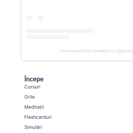
A post shared by GinaMed.ro (@ginam
Începe
Cursuri
Grile
Meditații
Flashcarduri
Simulări