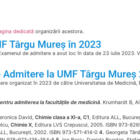
agina dedicată
organizării acestora.
MF Târgu Mureș în 2023
e. Examenul de admitere a avut loc în data de 23 iulie 2023. 
de Admitere la UMF Târgu Mureș
ere organizat în 2023 de către Universitatea de Medicină, F
entru admiterea la facultățile de medicină
. Krumhardt B, A
eronica David,
Chimie clasa a XI-a, C1
, Editura ALL, Bucur
elcu,
Chimie X
, Editura LVS Crepuscul, 2005. ISBN 973-82
 ALL, București, 2002. ISBN 973-571-414-0
4.
Georgeta Tănă
 ISBN 978-973-135-354-8
5.
Ion Baciu, Daniela Bogdan, Stef