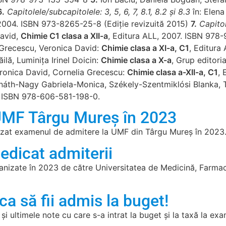
6.
Capitolele/subcapitolele: 3, 5, 6, 7, 8.1, 8.2 şi 8.3
în: Elena
 2004. ISBN 973-8265-25-8 (Ediţie revizuită 2015)
7.
Capitol
David,
Chimie C1 clasa a XII-a
, Editura ALL, 2007. ISBN 97
Grecescu, Veronica David:
Chimie clasa a XI-a, C1
, Editura
lă, Luminița Irinel Doicin:
Chimie clasa a X-a
, Grup editori
ronica David, Cornelia Grecescu:
Chimie clasa a-XII-a, C1
, 
onáth-Nagy Gabriela-Monica, Székely-Szentmiklósi Blanka,
, ISBN 978-606-581-198-0.
 UMF Târgu Mureș în 2023
izat examenul de admitere la UMF din Târgu Mureș în 2023
dedicat admiterii
anizate în 2023 de către Universitatea de Medicină, Farmaci
 ca să fii admis la buget!
ă și ultimele note cu care s-a intrat la buget și la taxă la