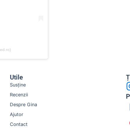
ed.ro)
Utile
Ț
Susține
Recenzii
P
Despre Gina
Ajutor
Contact