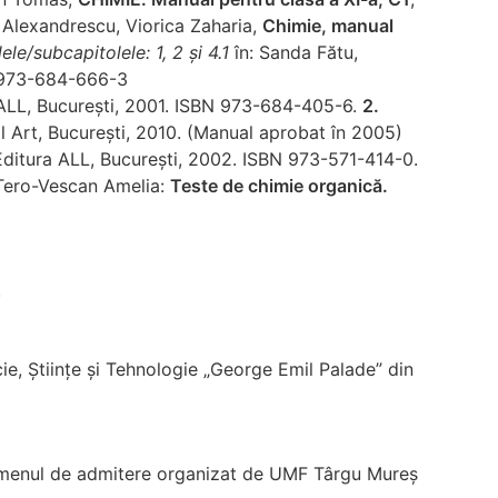
 Alexandrescu, Viorica Zaharia,
Chimie,
manual
ele/subcapitolele: 1, 2 şi 4.1
în: Sanda Fătu,
8-973-684-666-3
 ALL, București, 2001. ISBN 973-684-405-6.
2.
al Art, București, 2010. (Manual aprobat în 2005)
Editura ALL, București, 2002. ISBN 973-571-414-0.
 Tero-Vescan Amelia:
Teste de chimie organică.
.
e, Științe și Tehnologie „George Emil Palade” din
 examenul de admitere organizat de UMF Târgu Mureș