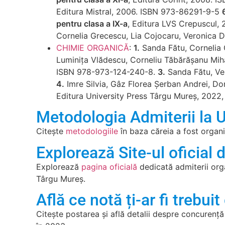
Editura Mistral, 2006. ISBN 973-86291-9-5
pentru clasa a IX-a
, Editura LVS Crepuscul,
Cornelia Grecescu, Lia Cojocaru, Veronica 
CHIMIE ORGANICĂ
:
1.
Sanda Fătu, Cornelia 
Luminița Vlădescu, Corneliu Tăbărășanu Mihăi
ISBN 978-973-124-240-8.
3.
Sanda Fătu, Ve
4.
Imre Silvia, Gâz Florea Șerban Andrei, D
Editura University Press Târgu Mureş, 2022
Metodologia Admiterii la
Citește
metodologiile
în baza căreia a fost organ
Explorează Site-ul oficial 
Explorează
pagina oficială
dedicată admiterii org
Târgu Mureș.
Află ce notă ți-ar fi trebuit
Citește postarea și află detalii despre concurenț