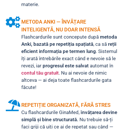
materie.
METODA ANKI — ÎNVĂȚARE
INTELIGENTĂ, NU DOAR INTENSĂ
Flashcardurile sunt concepute după
metoda
Anki, bazată pe repetiția spațiată
, ca să
reții
eficient informația pe termen lung
. Sistemul
îți arată întrebările exact când e nevoie să le
revezi, iar
progresul este salvat
automat în
contul tău gratuit
. Nu ai nevoie de nimic
altceva — ai deja toate flashcardurile gata
făcute!
REPETIȚIE ORGANIZATĂ, FĂRĂ STRES
Cu flashcardurile GinaMed,
învățarea devine
simplă și bine structurată.
Nu trebuie să-ți
faci griji că uiți ce ai de repetat sau când —