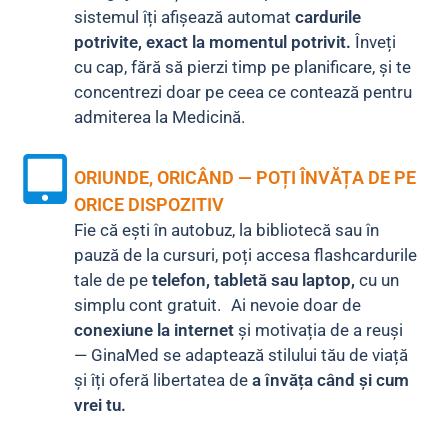
sistemul îți afișează automat
cardurile
potrivite, exact la momentul potrivit.
Înveți
cu cap, fără să pierzi timp pe planificare, și te
concentrezi doar pe ceea ce contează pentru
admiterea la Medicină.
ORIUNDE, ORICÂND — POȚI ÎNVĂȚA DE PE
ORICE DISPOZITIV
Fie că ești în autobuz, la bibliotecă sau în
pauză de la cursuri, poți accesa flashcardurile
tale de pe
telefon, tabletă sau laptop,
cu un
simplu cont gratuit. Ai nevoie doar de
conexiune la internet
și motivația de a reuși
— GinaMed se adaptează stilului tău de viață
și îți oferă libertatea de
a învăța când și cum
vrei tu.