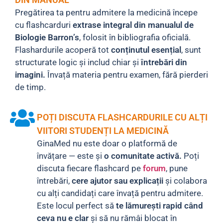
Pregătirea ta pentru admitere la medicină începe
cu flashcarduri
extrase integral din manualul de
Biologie Barron’s
, folosit în bibliografia oficială.
Flashardurile acoperă tot
conținutul esențial
, sunt
structurate logic și includ chiar și
întrebări din
imagini.
Învață materia pentru examen, fără pierderi
de timp.
POȚI DISCUTA FLASHCARDURILE CU ALȚI
VIITORI STUDENȚI LA MEDICINĂ
GinaMed nu este doar o platformă de
învățare — este și
o comunitate activă.
Poți
discuta fiecare flashcard pe
forum
, pune
întrebări,
cere ajutor sau explicații
și colabora
cu alți candidați care învață pentru admitere.
Este locul perfect să
te lămurești rapid când
ceva nu e clar
și să nu rămâi blocat în